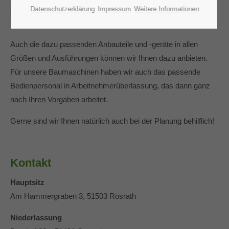
jeden Zweck haben wir das richtige Baugerät! Damit bieten wir
Datenschutzerklärung
Impressum
Weitere Informationen
Ihnen einen schnellen und optimalen Baustellenablauf.
Auch die dazu passenden Anbauteile und -geräte in allen
Größen und Ausführungen können wir Ihnen dazu anbieten.
Für unsere Baumaschinen haben wir auch das passende
Bedienpersonal in Arbeitnehmerüberlassung, das dann ganz
nach Ihren Vorgaben arbeitet.
Gerne sind wir Ihnen natürlich auch bei der Planung behilflich!
Kontakt
Hauptsitz
Am Hammergraben 3, 51503 Rösrath
Niederlassung