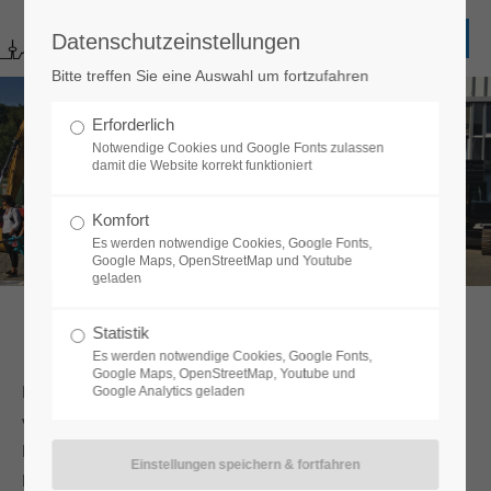
Datenschutzeinstellungen
Bitte treffen Sie eine Auswahl um fortzufahren
Erforderlich
Notwendige Cookies und Google Fonts zulassen
damit die Website korrekt funktioniert
Komfort
Es werden notwendige Cookies, Google Fonts,
Google Maps, OpenStreetMap und Youtube
geladen
Statistik
Baumaschinenverleih
Es werden notwendige Cookies, Google Fonts,
Google Maps, OpenStreetMap, Youtube und
Mit unseren Baugeräten verschiedenster Art bieten wir Ihnen
Google Analytics geladen
viele Möglichkeiten bei der Bewältigung Ihrer Anforderungen.
Egal ob Mobilbagger oder Kettenbagger, 4-Achser oder
Baumaschinen aus unserem jungen, modernen Fuhrpark - für